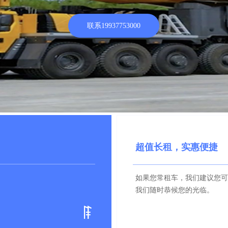
联系19937753000
超值长租，实惠便捷
如果您常租车，我们建议您可
如果您常租车，我们建议您可
我们随时恭候您的光临。
我们随时恭候您的光临，随借
ꁹ