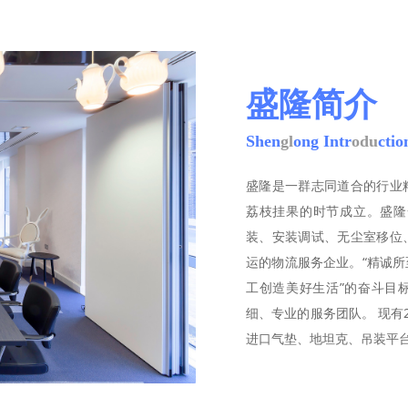
盛隆简介
Shen
gl
ong Intr
odu
ctio
盛隆是一群志同道合的行业
荔枝挂果的时节成立。盛隆
装、安装调试、无尘室移位
运的物流服务企业。“精诚所
工创造美好生活”的奋斗目
细、专业的服务团队。 现有2
进口气垫、地坦克、吊装平