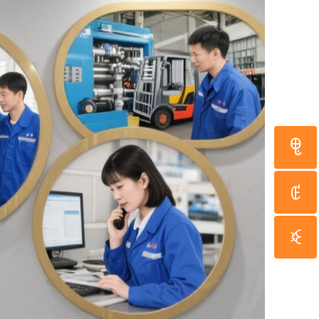
ꁸ
ꂅ
回到顶部
ꀥ
19937753000
微信二维码