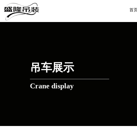
首
吊车展示
Crane display
C
A
R
RENTAL
ER